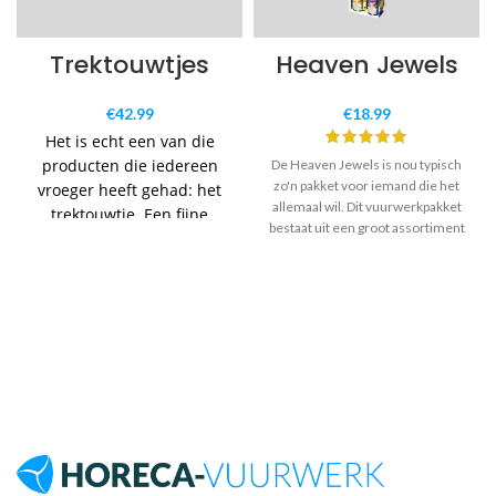
Trektouwtjes
Heaven Jewels
€
42.99
€
18.99
Het is echt een van die
producten die iedereen
De Heaven Jewels is nou typisch
zo'n pakket voor iemand die het
vroeger heeft gehad: het
allemaal wil. Dit vuurwerkpakket
trektouwtje. Een fijne
bestaat uit een groot assortiment
kleine knal.
fonteinen en ander
grondvuurwerk.