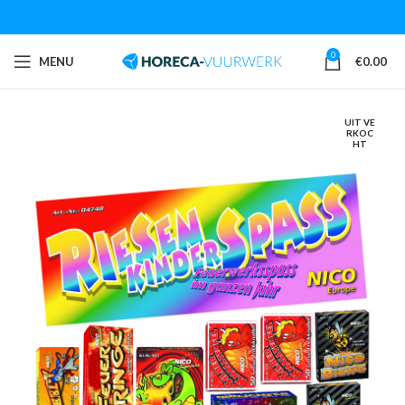
0
MENU
€
0.00
UIT VE
RKOC
HT