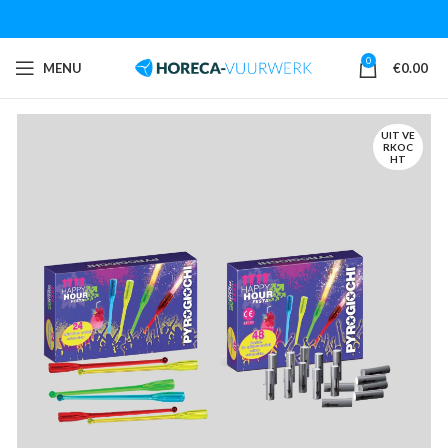
0
MENU
€
0.00
UIT VE
RKOC
HT