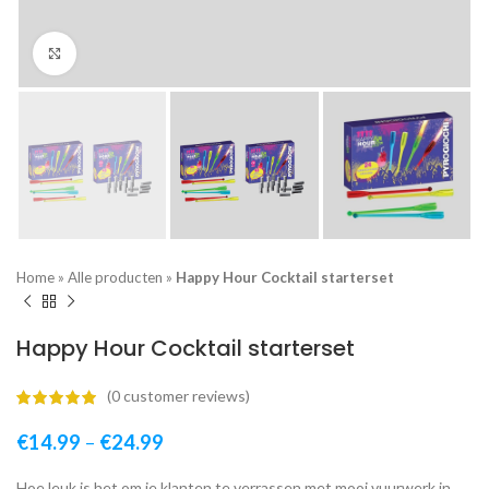
Click to enlarge
Home
»
Alle producten
»
Happy Hour Cocktail starterset
Happy Hour Cocktail starterset
(
0
customer reviews)
€
14.99
–
€
24.99
Hoe leuk is het om je klanten te verrassen met mooi vuurwerk in