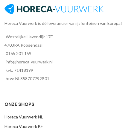
zoek bent naar professionele
ijsfontein aan de hals van een
vlamschalen van hoge kwaliteit
fles. In een zak zitten 50 bottle
voor op het terras. Wil je toch
clips. Wil je hierbij graag
liever een iets grotere variant?
ijsfonteinen van de beste
Horeca Vuurwerk is dé leverancier van ijsfonteinen van Europa!
Bestel dan onze
vlamschaal
kwaliteit? Op onze website kun je
groot
.
ook
High Class
Westelijke Havendijk 17E
Ijsfonteinen
en
profesionele
ijsfonteinen
bestellen.
4703RA Roosendaal
0165 201 159
info@horeca-vuurwerk.nl
kvk: 71418199
btw: NL858707792B01
ONZE SHOPS
Horeca Vuurwerk NL
Horeca Vuurwerk BE