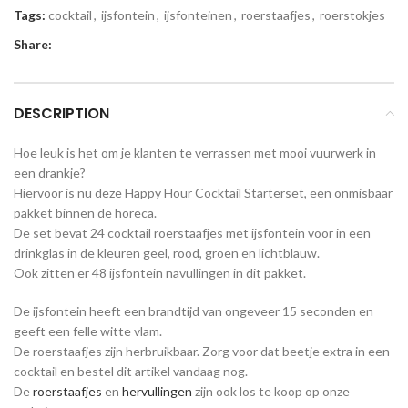
Tags:
cocktail
,
ijsfontein
,
ijsfonteinen
,
roerstaafjes
,
roerstokjes
Share:
DESCRIPTION
Hoe leuk is het om je klanten te verrassen met mooi vuurwerk in
een drankje?
Hiervoor is nu deze Happy Hour Cocktail Starterset, een onmisbaar
pakket binnen de horeca.
De set bevat 24 cocktail roerstaafjes met ijsfontein voor in een
drinkglas in de kleuren geel, rood, groen en lichtblauw.
Ook zitten er 48 ijsfontein navullingen in dit pakket.
De ijsfontein heeft een brandtijd van ongeveer 15 seconden en
geeft een felle witte vlam.
De roerstaafjes zijn herbruikbaar. Zorg voor dat beetje extra in een
cocktail en bestel dit artikel vandaag nog.
De
roerstaafjes
en
hervullingen
zijn ook los te koop op onze