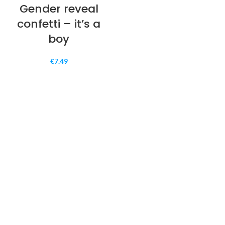
Gender reveal
confetti – it’s a
boy
€
7.49