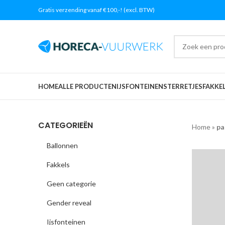
Gratis verzending vanaf €100,-! (excl. BTW)
HOME
ALLE PRODUCTEN
IJSFONTEINEN
STERRETJES
FAKKE
CATEGORIEËN
Home
»
pa
Ballonnen
Fakkels
Geen categorie
Gender reveal
Ijsfonteinen