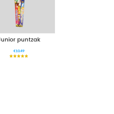
Junior puntzak
€
10.49