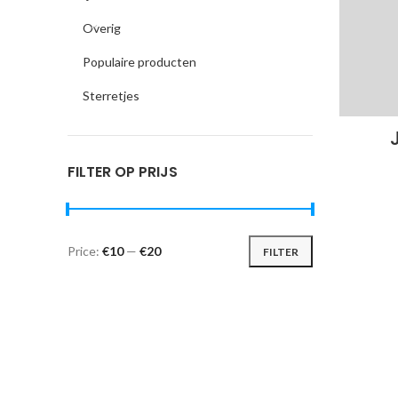
Overig
Populaire producten
Sterretjes
FILTER OP PRIJS
Price:
€10
—
€20
FILTER
Min
Max
price
price