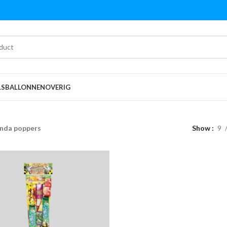
LS
BALLONNEN
OVERIG
nda poppers
Show
9